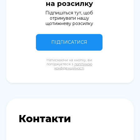
на розсилку
Підпишіться тут, щоб
отримувати нашу
щотижневу розсилку
ПІДПИСАТИСЯ
Натискаючи на кнопку, ви
погоджуєтеся з
політикою
конфіденційності
Контакти