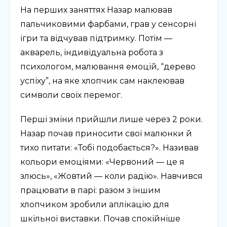
На перших заняттях Назар малював
пальчиковими фарбами, грав у сенсорні
ігри та відчував підтримку. Потім —
акварель, індивідуальна робота з
психологом, малювання емоцій, “дерево
успіху”, на яке хлопчик сам наклеював
символи своїх перемог.
Перші зміни прийшли лише через 2 роки.
Назар почав приносити свої малюнки й
тихо питати: «Тобі подобається?». Називав
кольори емоціями: «Червоний — це я
злюсь», «Жовтий — коли радію». Навчився
працювати в парі: разом з іншим
хлопчиком зробили аплікацію для
шкільної виставки. Почав спокійніше