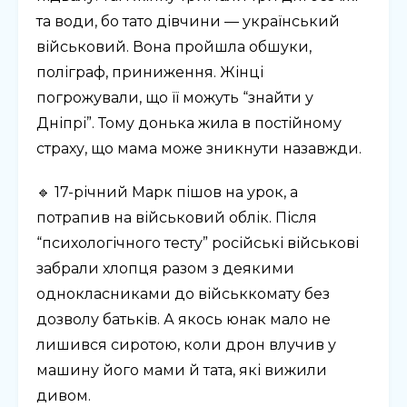
та води, бо тато дівчини — український
військовий. Вона пройшла обшуки,
поліграф, приниження. Жінці
погрожували, що її можуть “знайти у
Дніпрі”. Тому донька жила в постійному
страху, що мама може зникнути назавжди.
🔹 17-річний Марк пішов на урок, а
потрапив на військовий облік. Після
“психологічного тесту” російські військові
забрали хлопця разом з деякими
однокласниками до військкомату без
дозволу батьків. А якось юнак мало не
лишився сиротою, коли дрон влучив у
машину його мами й тата, які вижили
дивом.