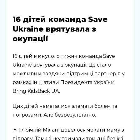
16 дітей команда Save
Ukraine врятувала з
окупації
16 дітей минулого тижня команда Save
Ukraine врятувала з окупації. Це стало
можливим завдяки підтримці партнерів у
рамках ініціативи Президента України
Bring KidsBack UA.
Цих дітей намагалися зламати болем та
погрозами. Але безрезультатно.
🔹 17-річній Мілані довелося чекати маму з
підвалу. Там жінку тримали три дні без їжі