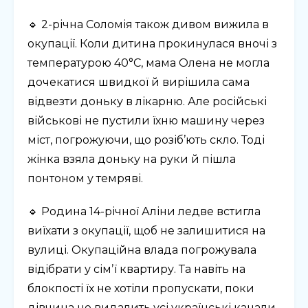
🔹 2-річна Соломія також дивом вижила в
окупації. Коли дитина прокинулася вночі з
температурою 40°C, мама Олена не могла
дочекатися швидкої й вирішила сама
відвезти доньку в лікарню. Але російські
військові не пустили їхню машину через
міст, погрожуючи, що розіб’ють скло. Тоді
жінка взяла доньку на руки й пішла
понтоном у темряві.
🔹 Родина 14-річної Аліни ледве встигла
виїхати з окупації, щоб не залишитися на
вулиці. Окупаційна влада погрожувала
відібрати у сімʼї квартиру. Та навіть на
блокпості їх не хотіли пропускати, поки
дівчина не видалить усі українські канали.