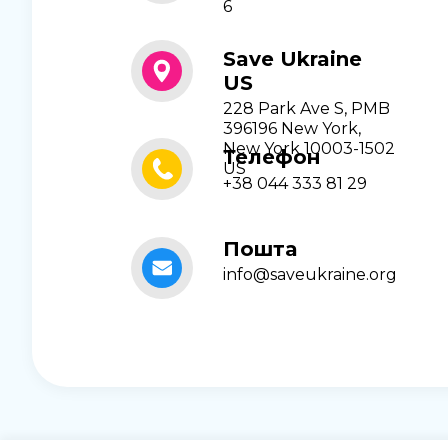
6
Save Ukraine
US
228 Park Ave S, PMB
396196 New York,
New York 10003-1502
Телефон
US
+38 044 333 81 29
Пошта
info@saveukraine.org