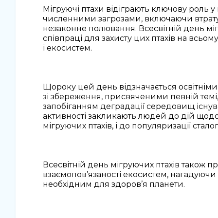
Мігруючі птахи відіграють ключову роль у
численними загрозами, включаючи втрату 
незаконне полювання. Всесвітній день мі
співпраці для захисту цих птахів на всьом
і екосистем.
Щороку цей день відзначається освітніми
зі збереження, присвяченими певній темі, 
запобіганням деградації середовищ існув
активності закликають людей до дій щод
мігруючих птахів, і до популяризації стал
Всесвітній день мігруючих птахів також пр
взаємопов’язаності екосистем, нагадуючи 
необхідним для здоров’я планети.