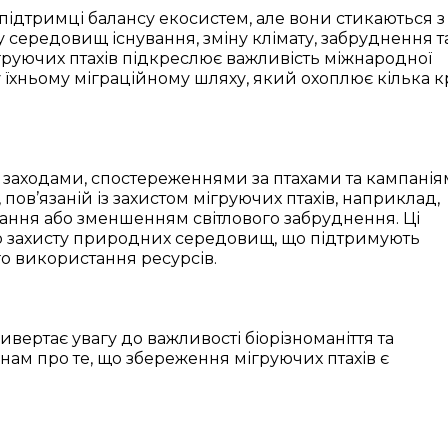
 підтримці балансу екосистем, але вони стикаються з
середовищ існування, зміну клімату, забруднення т
груючих птахів підкреслює важливість міжнародної
у їхньому міграційному шляху, який охоплює кілька к
 заходами, спостереженнями за птахами та кампані
пов’язаній із захистом мігруючих птахів, наприклад,
ання або зменшенням світлового забруднення. Ці
о захисту природних середовищ, що підтримують
ого використання ресурсів.
ивертає увагу до важливості біорізноманіття та
нам про те, що збереження мігруючих птахів є