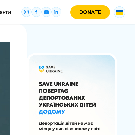
акти
DONATE