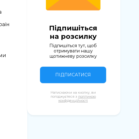
а
раїн
Підпишіться
на розсилку
Підпишіться тут, щоб
отримувати нашу
ями
щотижневу розсилку
ПІДПИСАТИСЯ
Натискаючи на кнопку, ви
погоджуєтеся з
політикою
конфіденційності