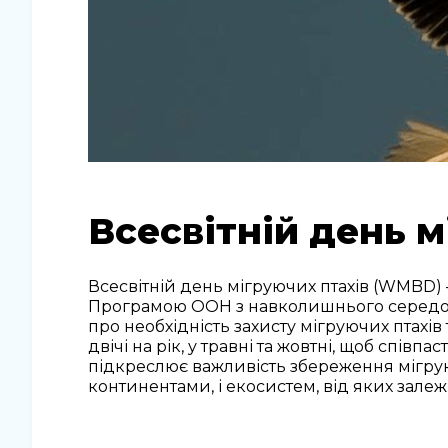
Всесвітній день м
Всесвітній день мігруючих птахів (WMBD) 
Програмою ООН з навколишнього середов
про необхідність захисту мігруючих птахів
двічі на рік, у травні та жовтні, щоб співпас
підкреслює важливість збереження мігруюч
континентами, і екосистем, від яких зале