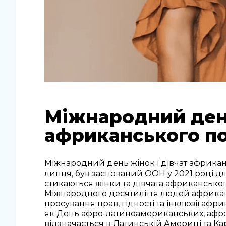
Міжнародний день
африканського п
Міжнародний день жінок і дівчат африкан
липня, був заснований ООН у 2021 році дл
стикаються жінки та дівчата африканськог
Міжнародного десятиліття людей африкан
просування прав, гідності та інклюзії афр
як День афро-латиноамериканських, афро-
відзначається в Латинській Америці та Ка