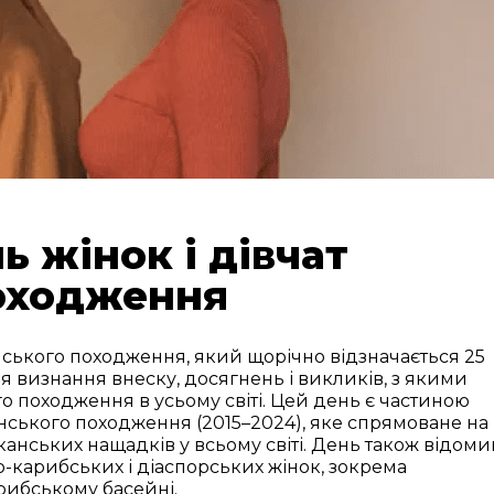
 жінок і дівчат
оходження
ського походження, який щорічно відзначається 25
я визнання внеску, досягнень і викликів, з якими
о походження в усьому світі. Цей день є частиною
ського походження (2015–2024), яке спрямоване на
иканських нащадків у всьому світі. День також відом
карибських і діаспорських жінок, зокрема
рибському басейні.