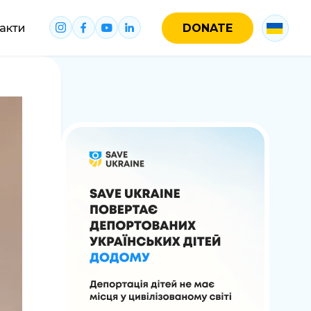
акти
DONATE