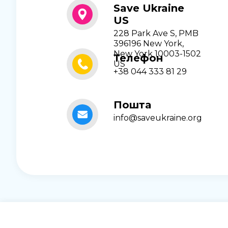
Save Ukraine
US
228 Park Ave S, PMB
396196 New York,
New York 10003-1502
Телефон
US
+38 044 333 81 29
Пошта
info@saveukraine.org