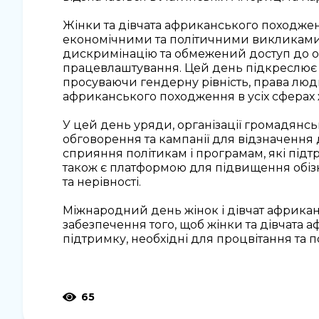
Жінки та дівчата африканського походжен
економічними та політичними викликами
дискримінацію та обмежений доступ до ос
працевлаштування. Цей день підкреслює 
просуваючи гендерну рівність, права люд
африканського походження в усіх сферах 
У цей день уряди, організації громадянсь
обговорення та кампанії для відзначення
сприяння політикам і програмам, які під
також є платформою для підвищення обізн
та нерівності.
Міжнародний день жінок і дівчат африка
забезпечення того, щоб жінки та дівчата
підтримку, необхідні для процвітання та пов
65