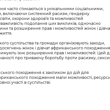
ня часто стикаються з унікальними соціальними,
, включаючи системний расизм, гендерну
віти, охорони здоров’я та можливостей
важливість подолання цих викликів, одночасно
ини та розширення прав і можливостей жінок і дівча
життя.
кого суспільства та громади організовують заходи,
 досягнень жінок і дівчат африканського походження
тримують їхнє розширення прав і можливостей. Цей 
аності про триваючу боротьбу проти расизму, секс
нського походження є закликом до дій для
 африканського походження мали можливості, ресурси
ної участі в суспільстві.