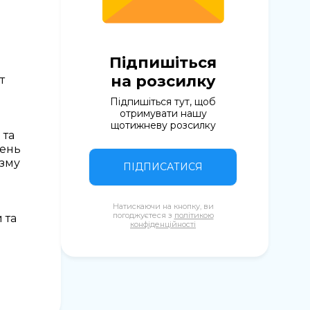
Підпишіться
на розсилку
т
Підпишіться тут, щоб
отримувати нашу
щотижневу розсилку
 та
день
изму
ПІДПИСАТИСЯ
Натискаючи на кнопку, ви
погоджуєтеся з
політикою
 та
конфіденційності