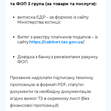
та ФОП 3 група (за товари та послуги):
виписка ЄДР – за формою із сайту
Міністерства юстиції;
Витяг з реєстру платників податків – із
сайту
https://cabinet.tax.gov.ua
/;
Довідка з банку
з реквізитами рахунку
ФОП.
Прохання надіслати підписану технічну
пропозицію в форматі
PDF
, статутні
документи та необхідну документацію
згідно вимог ТЗ
в окремому листі
(без
фінансової пропозиції!)