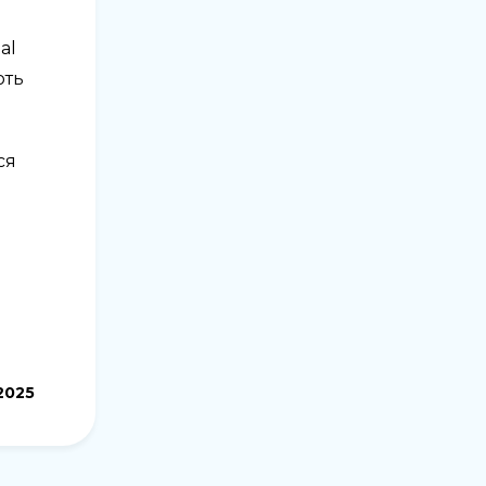
al
ють
ся
.2025