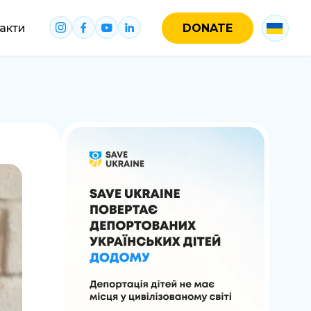
акти
DONATE