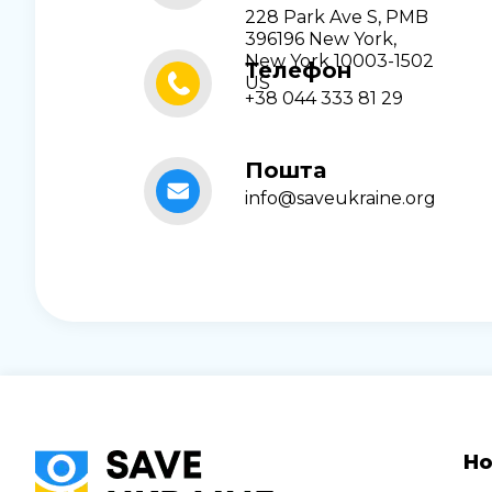
228 Park Ave S, PMB
396196 New York,
New York 10003-1502
Телефон
US
+38 044 333 81 29
Пошта
info@saveukraine.org
Но