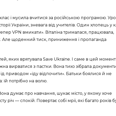
1 клас і мусила вчитися за російською програмою. Ур
сторії України, зневага від учителів. Один хлопець у к
м тепер VPN вмикати». Віталіна трималася, працювала,
ту. Але щоденний тиск, приниження і пропаганда
ей, яких врятувала Save Ukraine. І саме в цей момент
ожна вирватися з пастки. Вона тихо зібрала документ
д приводом «їду відпочити». Батьки боялися й не
: їй потрібно на волю.
. Вона думає про навчання, шукає місто, у якому хоче
у річ — спокій. Повертає собі мрії, які багато років 