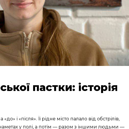
ської пастки: історія
а «до» і «після». Її рідне місто палало від обстрілів,
аметах у полі, а потім — разом з іншими людьми —