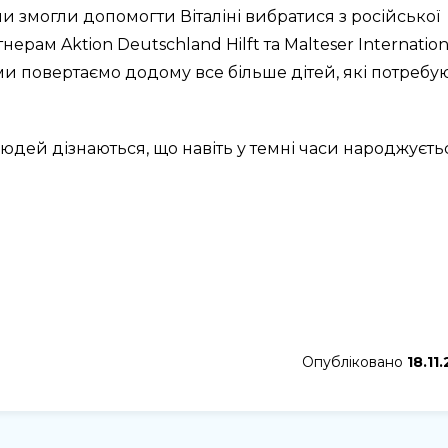
ми змогли допомогти Віталіні вибратися з російської
ерам Aktion Deutschland Hilft та Malteser Internation
ми повертаємо додому все більше дітей, які потребу
 людей дізнаються, що навіть у темні часи народжуєть
Опубліковано
18.11