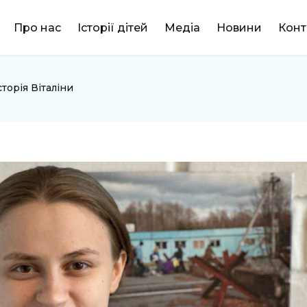
DONATE
Про нас
Історії дітей
Медіа
Новини
Конт
сторія Віталіни