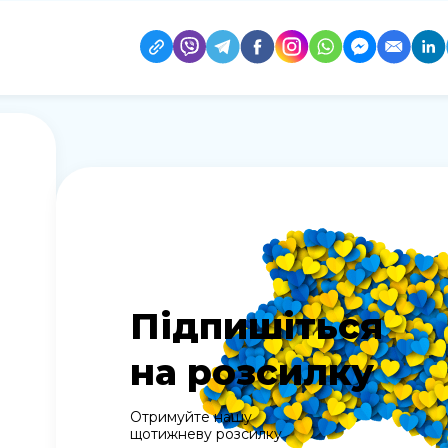
Підпишіться
на розсилку
Отримуйте нашу
щотижневу розсилку