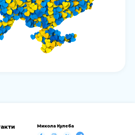
Микола Кулеба
такти