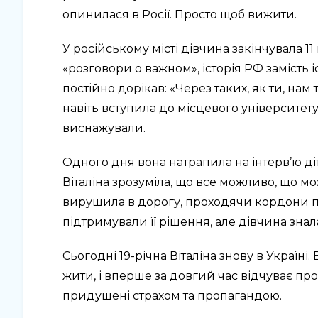
опинилася в Росії. Просто щоб вижити.
У російському місті дівчина закінчувала 1
«розговори о важном», історія РФ замість і
постійно дорікав: «Через таких, як ти, на
навіть вступила до місцевого університе
виснажували.
Одного дня вона натрапила на інтерв’ю діт
Віталіна зрозуміла, що все можливо, що м
вирушила в дорогу, проходячи кордони пі
підтримували її рішення, але дівчина знала
Сьогодні 19-річна Віталіна знову в Україні
жити, і вперше за довгий час відчуває прост
придушені страхом та пропагандою.