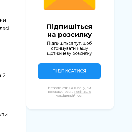
оки
Підпишіться
ласі
на розсилку
Підпишіться тут, щоб
отримувати нашу
щотижневу розсилку
ПІДПИСАТИСЯ
и й
Натискаючи на кнопку, ви
погоджуєтеся з
політикою
конфіденційності
були