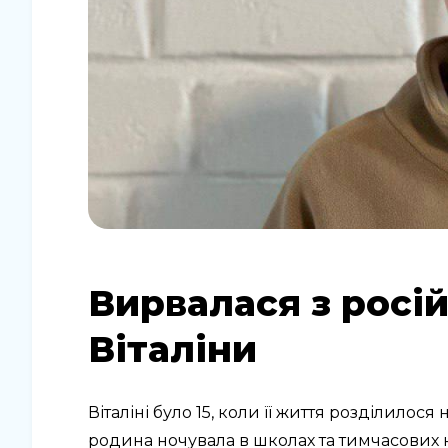
Вирвалася з росій
Віталіни
Віталіні було 15, коли її життя розділилося н
родина ночувала в школах та тимчасових н