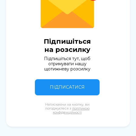
Підпишіться
на розсилку
Підпишіться тут, щоб
отримувати нашу
щотижневу розсилку
ПІДПИСАТИСЯ
Натискаючи на кнопку, ви
погоджуєтеся з
політикою
конфіденційності