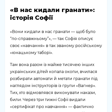
«В нас кидали гранати»:
історія Софії
«Вони кидали в нас гранати — щоб було
“по-справжньому”», — так Софія описує
своє «навчання» в так званому російському
«юнацькому таборі».
Там вона разом із майже тисячею інших
українських дітей копала окопи, вчилася
розбирати автомати й метати гранати під
наглядом інструкторів із групи «Вагнер».
Тих, хто відмовлявся виконувати накази,
били. Через три тижні Софії видали
«сертифікат про навчання» — фактично