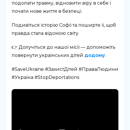
подолати травму, відновити віру в себе і
почати нове життя в безпеці.
Подивіться історію Софії та поширте її, щоб
правда стала відомою світу.
👉 Долучіться до нашої місії — допоможіть
повернути українських дітей
додому
.
#SaveUkraine #ЗахистДітей #ПраваЛюдини
#Україна #StopDeportations