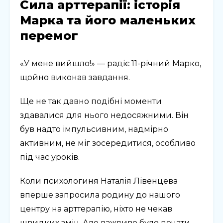
Сила арттерапії: історія
Марка та його маленьких
перемог
«У мене вийшло!» — радіє 11-річний Марко,
щойно виконав завдання.
Ще не так давно подібні моменти
здавалися для нього недосяжними. Він
був надто імпульсивним, надмірно
активним, не міг зосередитися, особливо
під час уроків.
Коли психологиня Наталія Лівенцева
вперше запросила родину до нашого
центру на арттерапію, ніхто не чекав
швидких змін. Але важливо було почати.