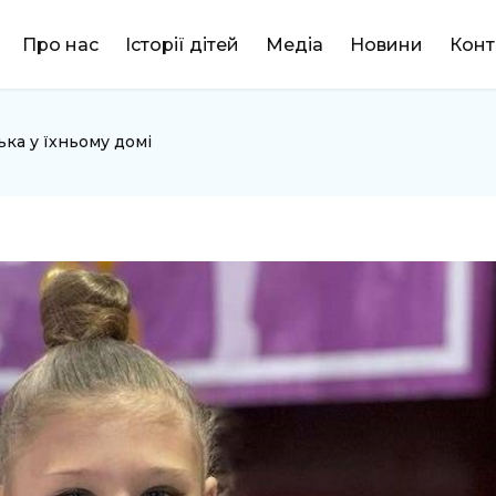
DONATE
Про нас
Історії дітей
Медіа
Новини
Конт
тька у їхньому домі