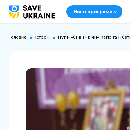
Наші програми
Головна
Історії
Путін убив 11-річну Катю та її ба