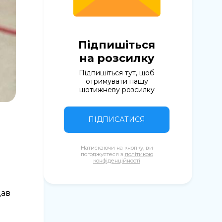
Підпишіться
на розсилку
Підпишіться тут, щоб
отримувати нашу
щотижневу розсилку
ПІДПИСАТИСЯ
Натискаючи на кнопку, ви
погоджуєтеся з
політикою
конфіденційності
дав