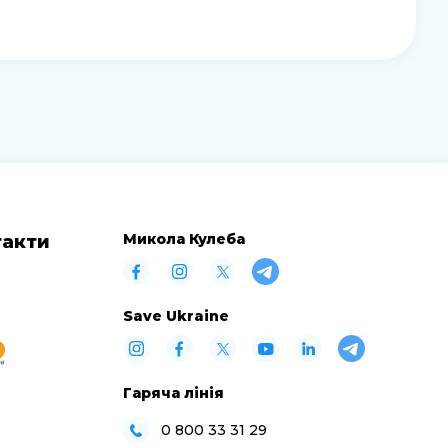
Микола Кулеба
такти
Save Ukraine
Гаряча лінія
0 800 33 31 29