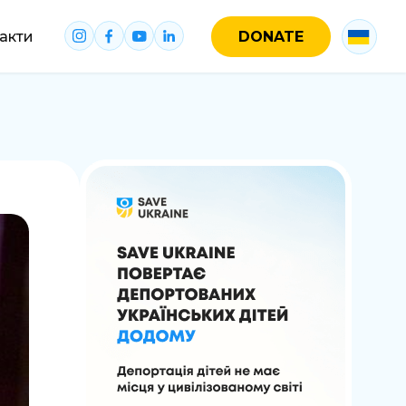
акти
DONATE