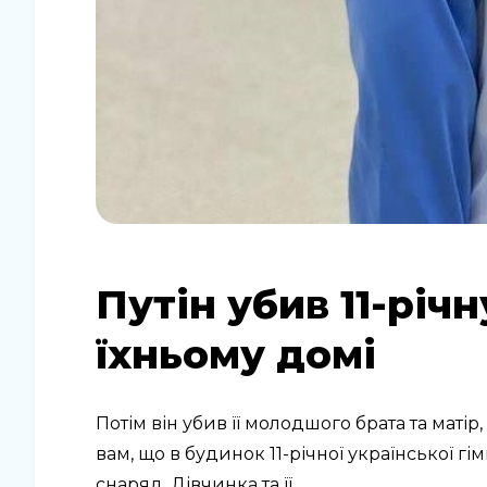
Путін убив 11-річн
їхньому домі
Потім він убив її молодшого брата та матір
вам, що в будинок 11-річної української г
снаряд. Дівчинка та її