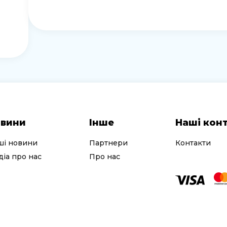
вини
Інше
Наші кон
ші новини
Партнери
Контакти
іа про нас
Про нас