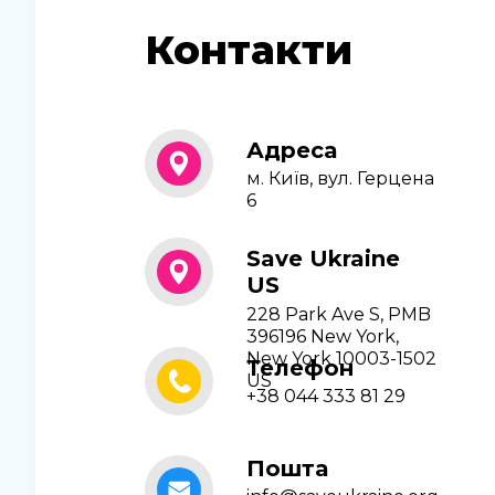
Контакти
Адреса
м. Київ, вул. Герцена
6
Save Ukraine
US
228 Park Ave S, PMB
396196 New York,
New York 10003-1502
Телефон
US
+38 044 333 81 29
Пошта