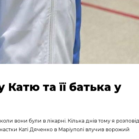
у Катю та її батька у
, коли вони були в лікарні. Кілька днів тому я розпові
імнастки Каті Дяченко в Маріуполі влучив ворожий