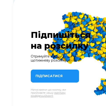
Підпишіться
на розсилку
Отримуйте нашу
щотижневу розсилку
ПІДПИСАТИСЯ
Натискаючи цю кнопку, ви
приймаєте нашу
політику
конфіденційності