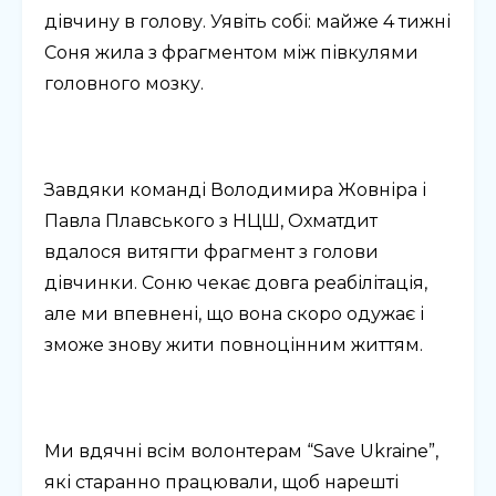
дівчину в голову. Уявіть собі: майже 4 тижні
Соня жила з фрагментом між півкулями
головного мозку.
Завдяки команді Володимира Жовніра і
Павла Плавського з НЦШ, Охматдит
вдалося витягти фрагмент з голови
дівчинки. Соню чекає довга реабілітація,
але ми впевнені, що вона скоро одужає і
зможе знову жити повноцінним життям.
Ми вдячні всім волонтерам “Save Ukraine”,
які старанно працювали, щоб нарешті