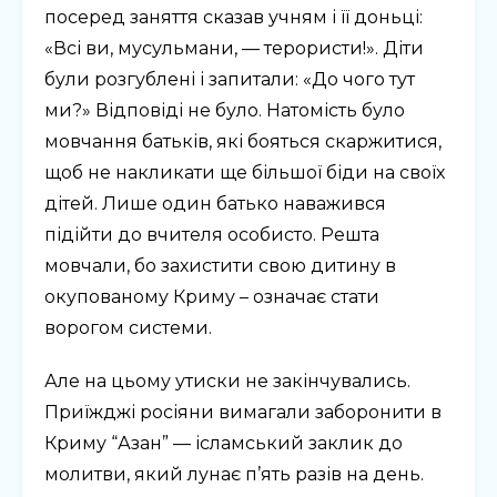
посеред заняття сказав учням і її доньці:
«Всі ви, мусульмани, — терористи!». Діти
були розгублені і запитали: «До чого тут
ми?» Відповіді не було. Натомість було
мовчання батьків, які бояться скаржитися,
щоб не накликати ще більшої біди на своїх
дітей. Лише один батько наважився
підійти до вчителя особисто. Решта
мовчали, бо захистити свою дитину в
окупованому Криму – означає стати
ворогом системи.
Але на цьому утиски не закінчувались.
Приїжджі росіяни вимагали заборонити в
Криму “Азан” — ісламський заклик до
молитви, який лунає п’ять разів на день.