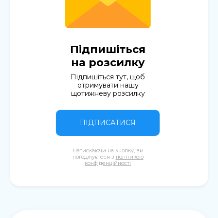
Підпишіться
на розсилку
Підпишіться тут, щоб
отримувати нашу
щотижневу розсилку
ПІДПИСАТИСЯ
Натискаючи на кнопку, ви
погоджуєтеся з
політикою
конфіденційності