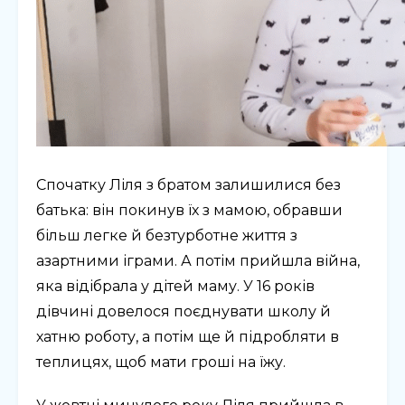
Спочатку Ліля з братом залишилися без
батька: він покинув їх з мамою, обравши
більш легке й безтурботне життя з
азартними іграми. А потім прийшла війна,
яка відібрала у дітей маму. У 16 років
дівчині довелося поєднувати школу й
хатню роботу, а потім ще й підробляти в
теплицях, щоб мати гроші на їжу.