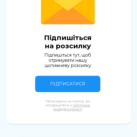
Підпишіться
на розсилку
Підпишіться тут, щоб
отримувати нашу
щотижневу розсилку
ПІДПИСАТИСЯ
Натискаючи на кнопку, ви
погоджуєтеся з
політикою
конфіденційності