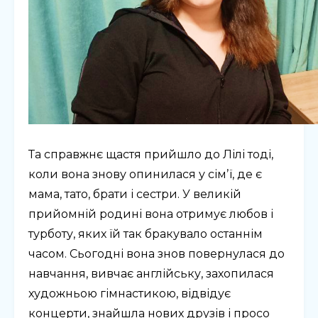
Та справжнє щастя прийшло до Лілі тоді,
коли вона знову опинилася у сімʼї, де є
мама, тато, брати і сестри. У великій
прийомній родині вона отримує любов і
турботу, яких їй так бракувало останнім
часом. Сьогодні вона знов повернулася до
навчання, вивчає англійську, захопилася
художньою гімнастикою, відвідує
концерти, знайшла нових друзів і просо