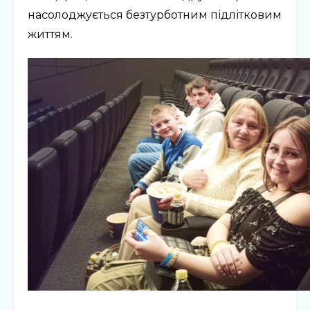
насолоджується безтурботним підлітковим
життям.