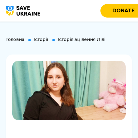
DONATE
Головна
Історії
Історія зцілення Лілі