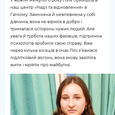
У жовтні минулого року Ліля прийшла в
наш центр «Надії та відновлення» в
Гатному. Замкнена й невпевнена у собі
дівчина, вона не вірила в добро і
трималася осторонь чужих людей. Але
увага й турбота наших фахівців, підтримка
психологів зробили свою справу. Вже
через кілька місяців в очах Лілі зʼявився
підлітковий вогонь, вона знову захотіла
жити і мріяти про майбутнє.