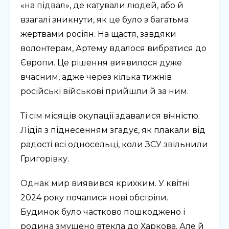
«на підвал», де катували людей, або й
взагалі зникнути, як це було з багатьма
жертвами росіян. На щастя, завдяки
волонтерам, Артему вдалося вибратися до
Європи. Це рішення виявилося дуже
вчасним, адже через кілька тижнів
російські військові прийшли й за ним.
Ті сім місяців окупації здавалися вічністю.
Лідія з піднесенням згадує, як плакали від
радості всі односельці, коли ЗСУ звільнили
Григорівку.
Однак мир виявився крихким. У квітні
2024 року почалися нові обстріли.
Будинок було частково пошкоджено і
родина змушено втекла до Харкова. Але й