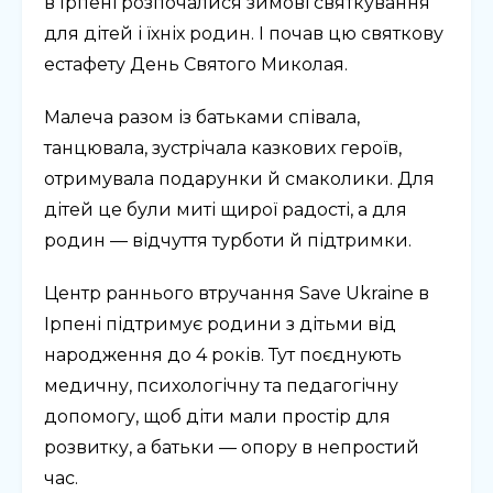
в Ірпені розпочалися зимові святкування
для дітей і їхніх родин. І почав цю святкову
естафету День Святого Миколая.
Малеча разом із батьками співала,
танцювала, зустрічала казкових героїв,
отримувала подарунки й смаколики. Для
дітей це були миті щирої радості, а для
родин — відчуття турботи й підтримки.
Центр раннього втручання Save Ukraine в
Ірпені підтримує родини з дітьми від
народження до 4 років. Тут поєднують
медичну, психологічну та педагогічну
допомогу, щоб діти мали простір для
розвитку, а батьки — опору в непростий
час.