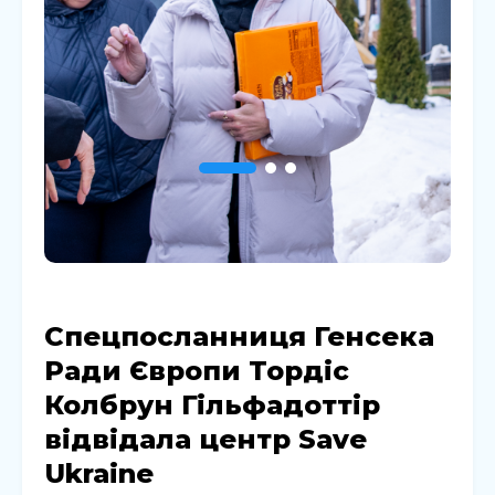
Спецпосланниця Генсека
Ради Європи Тордіс
Колбрун Гільфадоттір
відвідала центр Save
Ukraine