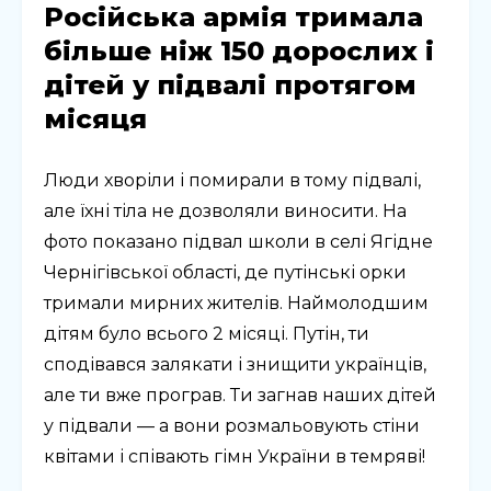
Російська армія тримала
більше ніж 150 дорослих і
дітей у підвалі протягом
місяця
Люди хворіли і помирали в тому підвалі,
але їхні тіла не дозволяли виносити. На
фото показано підвал школи в селі Ягідне
Чернігівської області, де путінські орки
тримали мирних жителів. Наймолодшим
дітям було всього 2 місяці. Путін, ти
сподівався залякати і знищити українців,
але ти вже програв. Ти загнав наших дітей
у підвали — а вони розмальовують стіни
квітами і співають гімн України в темряві!