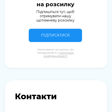
на розсилку
Підпишіться тут, щоб
отримувати нашу
щотижневу розсилку
ПІДПИСАТИСЯ
Натискаючи на кнопку, ви
погоджуєтеся з
політикою
конфіденційності
Контакти