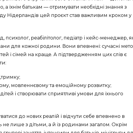
 а їхнім батькам — отримувати необхідні знання з
ду Нідерландів цей проєкт став важливим кроком у
 психолог, реабілітолог, педіатр і кейс-менеджер, я
лани для кожної родини. Вони впевнені: сучасні мет
ітей і сімей на краще. А підтвердженням цих слів є
ти:
дтримку;
ному, мовленнєвому та емоційному розвитку;
 дітей і створювати сприятливі умови для їхнього
тися до нових реалій і відчути себе впевнено в
не лише з дітьми, а й із родинами загалом. Окрім
групові заняття, інтенсиви для батьків, мінігрупи д