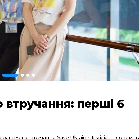
 втручання: перші 6
а раннього втручання Save Ukraine. Її місія — допомаг