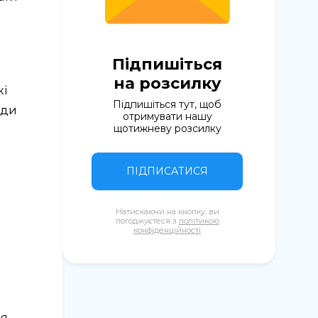
Підпишіться
на розсилку
кі
Підпишіться тут, щоб
оди
отримувати нашу
щотижневу розсилку
ПІДПИСАТИСЯ
Натискаючи на кнопку, ви
погоджуєтеся з
політикою
конфіденційності
ля