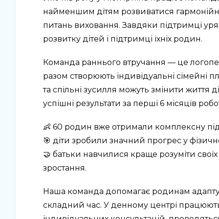
найменшим дітям розвиватися гармонійно,
питань виховання. Завдяки підтримці уря
розвитку дітей і підтримці їхніх родин.
Команда раннього втручання — це логопед,
разом створюють індивідуальні сімейні п
та спільні зусилля можуть змінити життя д
успішні результати за перші 6 місяців робо
👶 60 родин вже отримали комплексну пі
🎯 діти зробили значний прогрес у фізич
🤝 батьки навчилися краще розуміти своїх
зростання.
Наша команда допомагає родинам адаптува
складний час. У денному центрі працюють 
індивідуальних консультацій, проводяться 