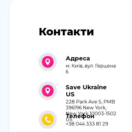
Контакти
Адреса
м. Київ, вул. Герцена
6
Save Ukraine
US
228 Park Ave S, PMB
396196 New York,
New York 10003-1502
Телефон
US
+38 044 333 81 29