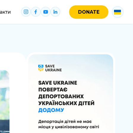
акти
DONATE