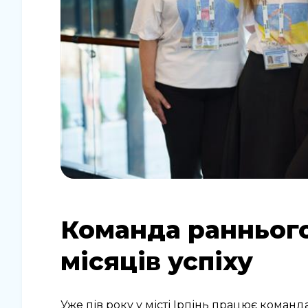
Команда раннього
місяців успіху
Уже пів року у місті Ірпінь працює команд