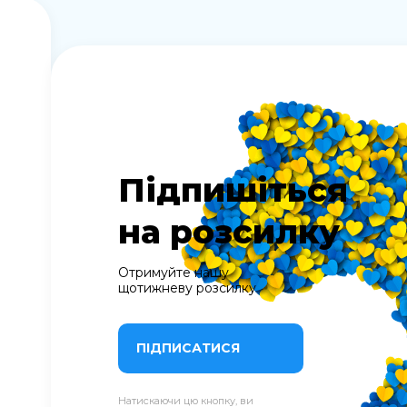
Підпишіться
на розсилку
Отримуйте нашу
щотижневу розсилку
ПІДПИСАТИСЯ
Натискаючи цю кнопку, ви