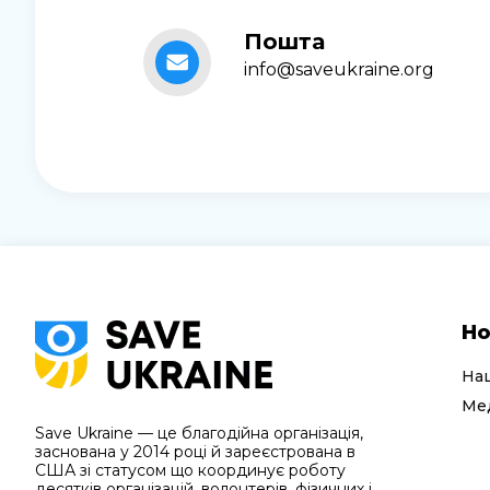
Пошта
info@saveukraine.org
Но
На
Мед
Save Ukraine — це благодійна організація,
заснована у 2014 році й зареєстрована в
США зі статусом що координує роботу
десятків організацій, волонтерів, фізичних і