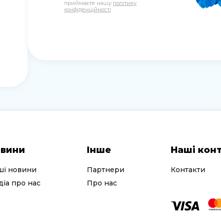
приймаєте нашу
політику
конфіденційності
вини
Інше
Наші кон
ші новини
Партнери
Контакти
іа про нас
Про нас