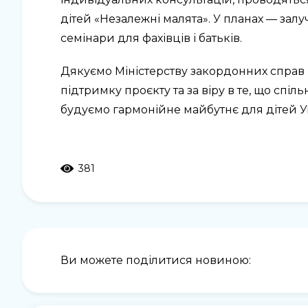
дітей «Незалежні малята». У планах — зал
семінари для фахівців і батьків.
Дякуємо Міністерству закордонних справ 
підтримку проєкту та за віру в те, що спіл
будуємо гармонійне майбутнє для дітей Ук
381
Ви можете поділитися новиною: