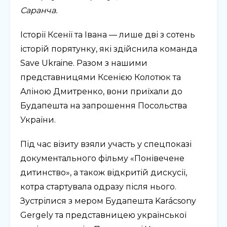
Саранча.
Історії Ксенії та Івана — лише дві з сотень
історій порятунку, які здійснила команда
Save Ukraine. Разом з нашими
представницями Ксенією Колотюк та
Аліною Дмитренко, вони приїхали до
Будапешта на запрошення Посольства
України.
Під час візиту взяли участь у спецпоказі
документального фільму «Понівечене
дитинство», а також відкритій дискусії,
котра стартувала одразу після нього.
Зустрілися з мером Будапешта Karácsony
Gergely та представницею української