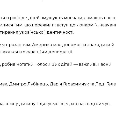
тя в росії, де дітей змушують мовчати, ламають волю
ілилися тим, що пережили: вступ до «юнармії», навчан
тирання української ідентичності.
вим проханням: Америка має допомогти знаходити й
шаються в окупації чи депортації.
 робив нотатки. Голоси цих дітей — важливі. І вони
рмак, Дмитро Лубінець, Дарія Герасимчук та Леді Гел
 кожну дитину. І дякуємо всім, хто нас підтримує.