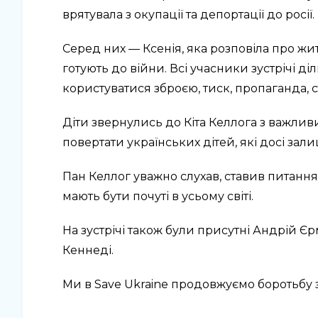
врятувала з окупації та депортації до росії.
Серед них — Ксенія, яка розповіла про жит
готують до війни. Всі учасники зустрічі д
користуватися зброєю, тиск, пропаганда, с
Діти звернулись до Кіта Келлога з важли
повертати українських дітей, які досі зали
Пан Келлог уважно слухав, ставив питання,
мають бути почуті в усьому світі.
На зустрічі також були присутні Андрій Є
Кеннеді.
Ми в Save Ukraine продовжуємо боротьбу за