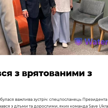
вся з врятованими з
ідбулася важлива зустріч: спецпосланець Президента
вався з дітьми та дорослими, яких команда Save Ukra