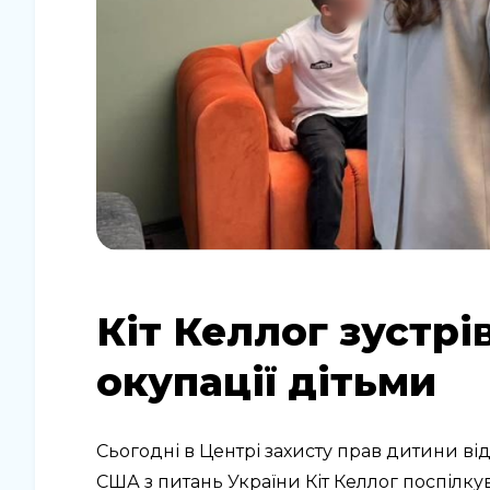
Кіт Келлог зустрі
окупації дітьми
Сьогодні в Центрі захисту прав дитини в
США з питань України Кіт Келлог поспілку