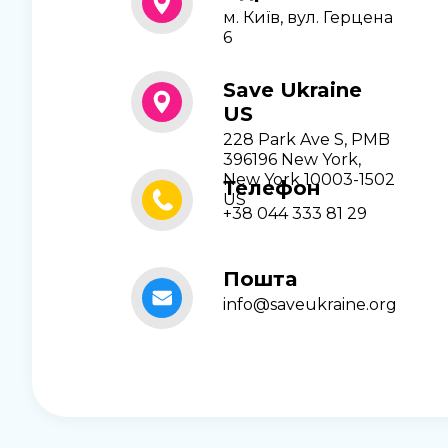
м. Київ, вул. Герцена
6
Save Ukraine
US
228 Park Ave S, PMB
396196 New York,
New York 10003-1502
Телефон
US
+38 044 333 81 29
Пошта
info@saveukraine.org