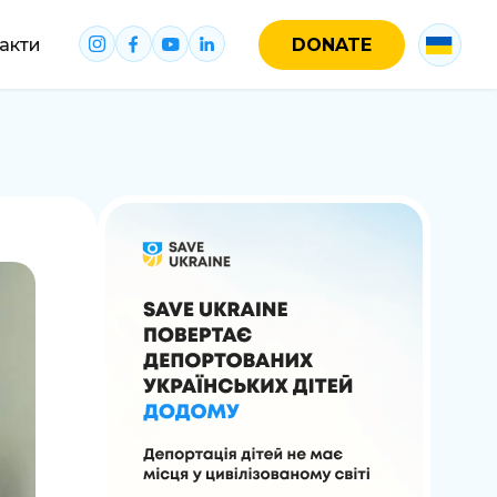
акти
DONATE