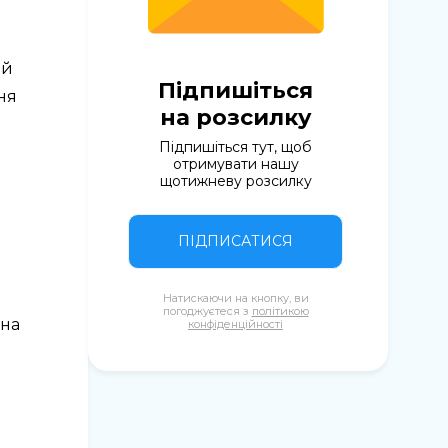
 й
Підпишіться
ня
на розсилку
Підпишіться тут, щоб
отримувати нашу
щотижневу розсилку
ПІДПИСАТИСЯ
Натискаючи на кнопку, ви
погоджуєтеся з
політикою
ена
конфіденційності