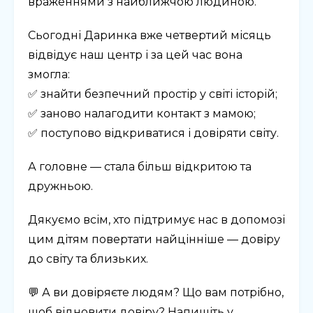
враженнями з найближчою людиною.
Сьогодні Даринка вже четвертий місяць
відвідує наш центр і за цей час вона
змогла:
✅ знайти безпечний простір у світі історій;
✅ заново налагодити контакт з мамою;
✅ поступово відкриватися і довіряти світу.
А головне — стала більш відкритою та
дружньою.
Дякуємо всім, хто підтримує нас в допомозі
цим дітям повертати найцінніше — довіру
до світу та близьких.
💬 А ви довіряєте людям? Що вам потрібно,
щоб відновити довіру? Напишіть у