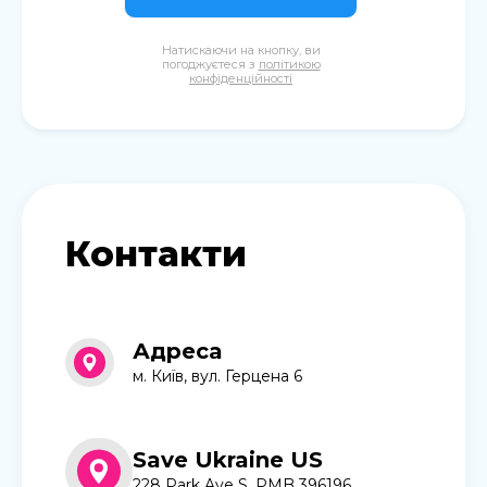
Натискаючи на кнопку, ви
погоджуєтеся з
політикою
конфіденційності
Контакти
Адреса
м. Київ, вул. Герцена 6
Save Ukraine US
228 Park Ave S, PMB 396196