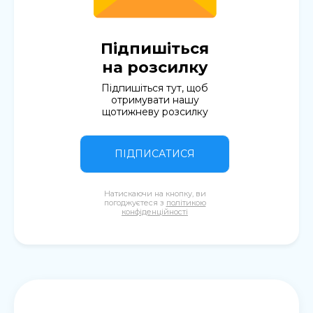
Підпишіться
на розсилку
Підпишіться тут, щоб
отримувати нашу
щотижневу розсилку
ПІДПИСАТИСЯ
Натискаючи на кнопку, ви
погоджуєтеся з
політикою
конфіденційності