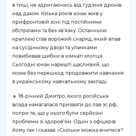
в тиші, не здригаючись від гудіння дронів
над дахом. Кілька років юнак жив у
прифронтовій зоні під постійними
обстрілами та без звʼязку. Останньою
краплею став ворожий снаряд, який впав
на сусідньому дворі та уламками
повибивав шибки в кімнаті хлопця.
Сьогодні юнак нарешті щасливий, що
може без перешкод продовжити навчання
в українському навчальному закладі.
🔹 18-річний Дмитро, якого російська
влада намагалася призвати до лав зс рф,
попри те, що у нього були серйозні
проблеми зі здоровʼям. Один з офіцерів
йому так і сказав: «Скільки можна вчитися?