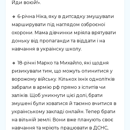
Йди воюй!».
🔹 6-річна Ніка, яку в дитсадку змушували
марширувати під наглядом озброєної
охорони. Мама дівчинки мріяла врятувати
доньку від пропаганди та віддати ї на
навчання в українску школу.
🔹 18-річні Марко та Михайло, які щодня
ризикували тим, що можуть опинитися у
ворожому війську. Кількох їхніх однолітків
забрали в армію рф прямо з іспитів чи
заліків. Щоб уникнути цієї долі, брати
змушені були ховатися й таємно вчитися в
українському закладі онлайн. Тепер брати
на вільній землі. Вони вже планують своє
навчання та мріють працювати в ДСНС,