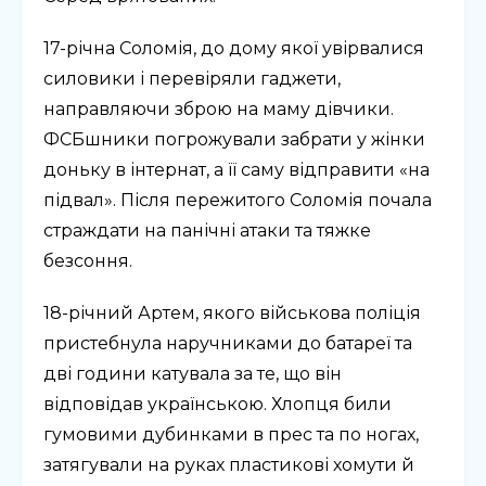
17-річна Соломія, до дому якої увірвалися
силовики і перевіряли гаджети,
направляючи зброю на маму дівчики.
ФСБшники погрожували забрати у жінки
доньку в інтернат, а її саму відправити «на
підвал». Після пережитого Соломія почала
страждати на панічні атаки та тяжке
безсоння.
18-річний Артем, якого військова поліція
пристебнула наручниками до батареї та
дві години катувала за те, що він
відповідав українською. Хлопця били
гумовими дубинками в прес та по ногах,
затягували на руках пластикові хомути й