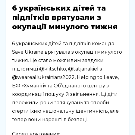
6 українських дітей та
підлітків врятували з
окупації минулого тижня
6 українських дітей та підлітків команда
Save Ukraine врятувала з окупації минулого
тижня. Це стало можливим завдяки
підтримці @klitschko, @tatjanakiel з
@weareallukrainians2022, Helping to Leave,
БФ «Хуманіті» та Об’єднаного центру з
координації пошуку й звільнення. Ці діти
пережили роки залякувань та спроби
стерти їхню національну ідентичність, але
тепер вони нарешті в безпеці.
Серед врятованих: