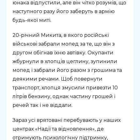
юнака відпустили, але він чітко розумів, що
наступного разу його заберуть в армію
будь-якої миті.
20-річний Микита, в якого російські
військові забрали мопед за те, що він з
другом обігнав їхню автівку. Окупанти
жбурнули в хлопців цеглину, зупинили
мопед і забрали його разом з грошима та
деякими речами. Щоб повернути
транспорт, хлопця змусили привезти 10
літрів бензину, однак частину грошей і
речей так і не віддали.
Зараз усі врятовані перебувають у наших
центрах «Надії та відновлення», де
отримують психологічну підтримку,