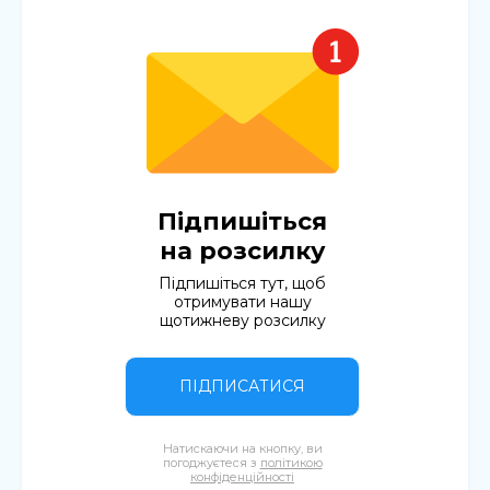
Підпишіться
на розсилку
Підпишіться тут, щоб
отримувати нашу
щотижневу розсилку
ПІДПИСАТИСЯ
Натискаючи на кнопку, ви
погоджуєтеся з
політикою
конфіденційності