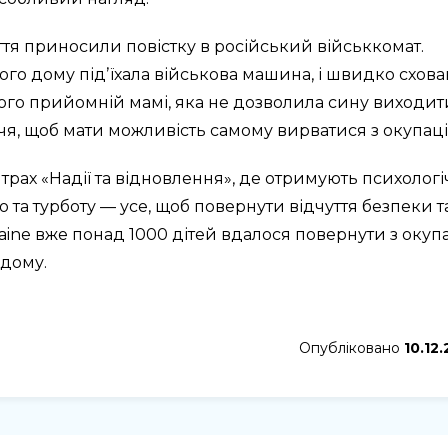
іття приносили повістку в російський військкомат.
ого дому підʼїхала військова машина, і швидко схова
його прийомній мамі, яка не дозволила сину виходит
ччя, щоб мати можливість самому вирватися з окупації
нтрах «Надії та відновлення», де отримують психологі
 та турботу — усе, щоб повернути відчуття безпеки т
ine вже понад 1000 дітей вдалося повернути з окупац
одому.
Опубліковано
10.12