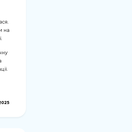
вся.
и на
.
чну
а
ії.
.2025