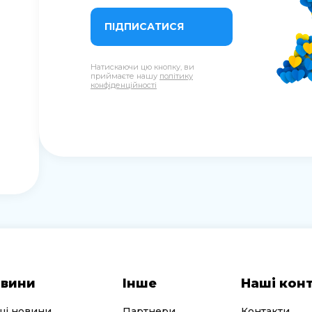
ПІДПИСАТИСЯ
Натискаючи цю кнопку, ви
приймаєте нашу
політику
конфіденційності
вини
Інше
Наші кон
ші новини
Партнери
Контакти