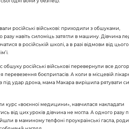
сьогодні вони у безпеці.
дували російські військові: приходили з обшуками,
 разу навіть силоміць затягли в машину. Дівчина л
атися в російській школі, а в разі відмови від цього
мʼї.
час обшуку російські військові перевернули все дого
ля перевезення боєприпасів. А коли в місцевій лікар
 під удар дрона, мама Макара вирішила рятувати с
ройти курс «воєнної медицини», навчилася накладати
ись від цих уроків дівчина не могла. А одного разу п
айшли в маминому телфоні проукраїнські гасла, род
 особливий нагляд.