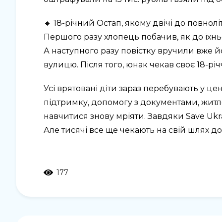
🔹 18-річний Остап, якому двічі до повнол
Першого разу хлопець побачив, як до їхнь
А наступного разу повістку вручили вже 
вулицю. Після того, юнак чекав своє 18-рі
Усі врятовані діти зараз перебувають у це
підтримку, допомогу з документами, житло
навчитися знову мріяти. Завдяки Save Ukra
Але тисячі все ще чекають на свій шлях д
177