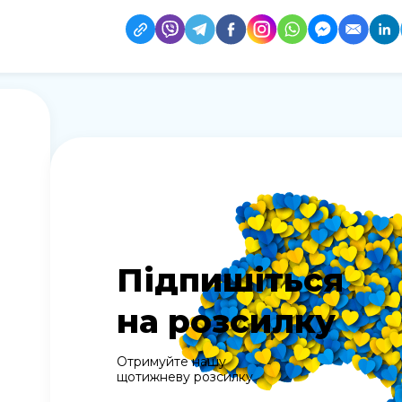
Підпишіться
на розсилку
Отримуйте нашу
щотижневу розсилку