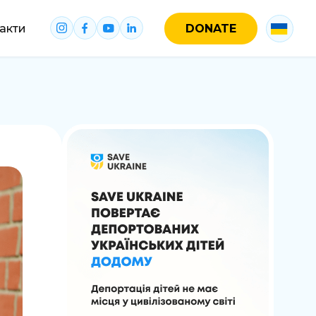
акти
DONATE