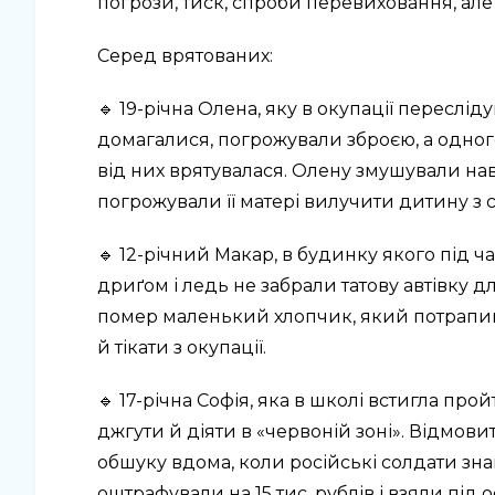
погрози, тиск, спроби перевиховання, але 
Серед врятованих:
🔹 19-річна Олена, яку в окупації переслі
домагалися, погрожували зброєю, а одного
від них врятувалася. Олену змушували навч
погрожували її матері вилучити дитину з сі
🔹 12-річний Макар, в будинку якого під 
дриґом і ледь не забрали татову автівку д
помер маленький хлопчик, який потрапив
й тікати з окупації.
🔹 17-річна Софія, яка в школі встигла п
джгути й діяти в «червоній зоні». Відмовит
обшуку вдома, коли російські солдати зн
оштрафували на 15 тис. рублів і взяли під