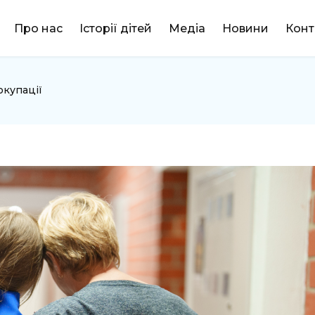
DONATE
Про нас
Історії дітей
Медіа
Новини
Конт
 окупації