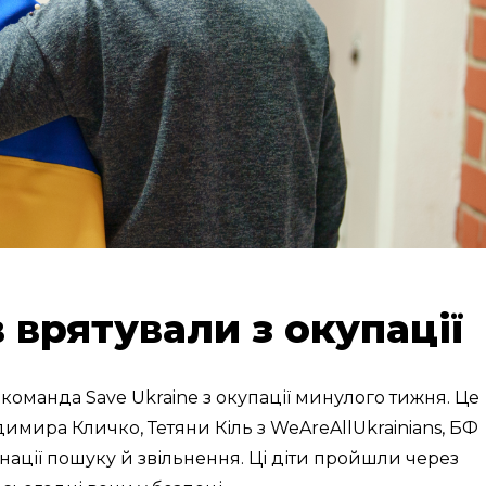
ів врятували з окупації
а команда Save Ukraine з окупації минулого тижня. Це
мира Кличко, Тетяни Кіль з WeAreAllUkrainians, БФ
инації пошуку й звільнення. Ці діти пройшли через