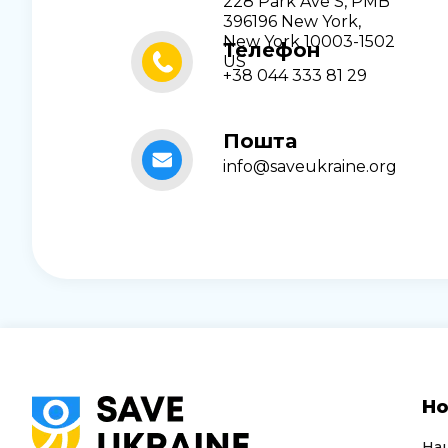
228 Park Ave S, PMB
396196 New York,
New York 10003-1502
Телефон
US
+38 044 333 81 29
Пошта
info@saveukraine.org
Но
На