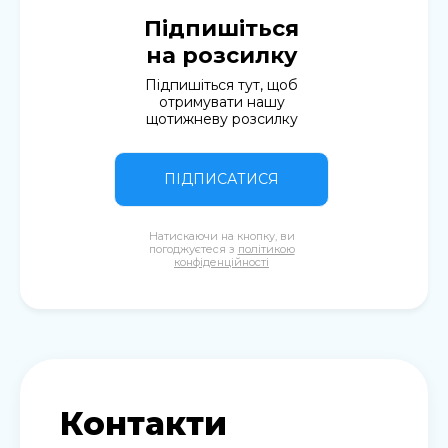
Підпишіться
на розсилку
Підпишіться тут, щоб
отримувати нашу
щотижневу розсилку
ПІДПИСАТИСЯ
Натискаючи на кнопку, ви
погоджуєтеся з
політикою
конфіденційності
Контакти