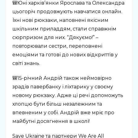
🎒Юні харківʼянки Ярослава та Олександра
цьогоріч продовжують навчатися онлайн.
Їхні нові рюкзаки, наповнені якісним
шкільним приладдям, стали справжнім
сюрпризом для них. “Дякуємо!” –
повторювали сестри, переповнені
емоціями та готові до нових відкриттів у
світі знань.
🎒15-річний Андрій також неймовірно
зрадів павербанку і ліхтарику у своєму
новому рюкзаку. Адже ці речі допоможуть
хлопцю бути більш незалежним та
впевненим у собі. Андрій вже мріє про
майбутні досягнення в школі!
Save Ukraine та партнери We Are All