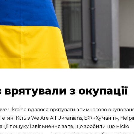
ів врятували з окупації
 Save Ukraine вдалося врятувати з тимчасово окуповано
яні Кіль з We Are All Ukrainians, БФ «Хуманіті», Help
ції пошуку і звільнення за те, що зробили цю місію