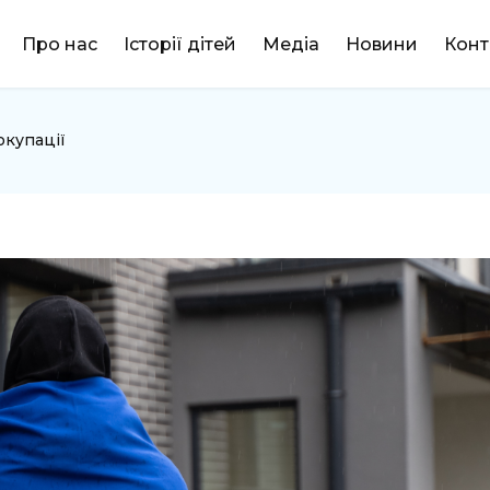
DONATE
Про нас
Історії дітей
Медіа
Новини
Конт
 окупації