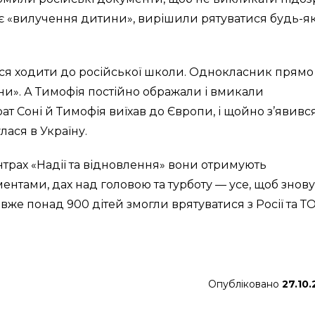
ує «вилучення дитини», вирішили рятуватися будь-я
ися ходити до російської школи. Однокласник прямо
раїни». А Тимофія постійно ображали і вмикали
рат Соні й Тимофія виїхав до Європи, і щойно з’явивс
ася в Україну.
центрах «Надії та відновлення» вони отримують
ентами, дах над головою та турботу — усе, щоб знову
вже понад 900 дітей змогли врятуватися з Росії та ТО
Опубліковано
27.10