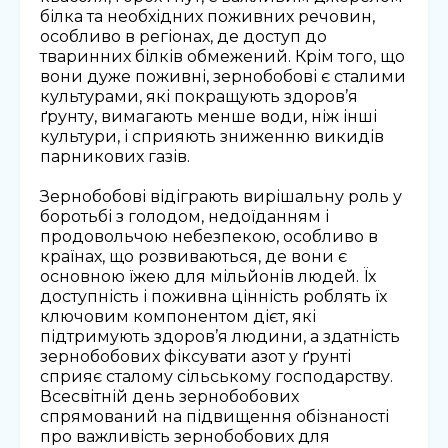
білка та необхідних поживних речовин,
особливо в регіонах, де доступ до
тваринних білків обмежений. Крім того, що
вони дуже поживні, зернобобові є сталими
культурами, які покращують здоров’я
ґрунту, вимагають менше води, ніж інші
культури, і сприяють зниженню викидів
парникових газів.
Зернобобові відіграють вирішальну роль у
боротьбі з голодом, недоїданням і
продовольчою небезпекою, особливо в
країнах, що розвиваються, де вони є
основною їжею для мільйонів людей. Їх
доступність і поживна цінність роблять їх
ключовим компонентом дієт, які
підтримують здоров’я людини, а здатність
зернобобових фіксувати азот у ґрунті
сприяє сталому сільському господарству.
Всесвітній день зернобобових
спрямований на підвищення обізнаності
про важливість зернобобових для