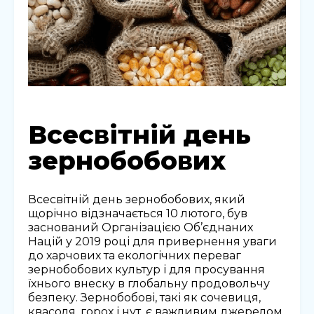
Всесвітній день
зернобобових
Всесвітній день зернобобових, який
щорічно відзначається 10 лютого, був
заснований Організацією Об’єднаних
Націй у 2019 році для привернення уваги
до харчових та екологічних переваг
зернобобових культур і для просування
їхнього внеску в глобальну продовольчу
безпеку. Зернобобові, такі як сочевиця,
квасоля, горох і нут, є важливим джерелом