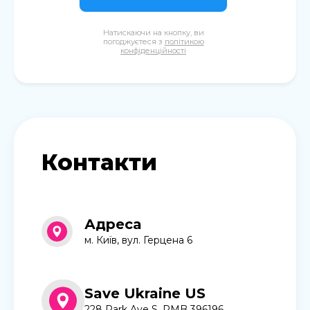
Натискаючи на кнопку, ви
погоджуєтеся з
політикою
конфіденційності
Контакти
Адреса
м. Київ, вул. Герцена 6
Save Ukraine US
228 Park Ave S, PMB 396196