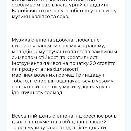
особливе місце в культурній спадщині
Карибського регіону, особливо у розвитку
музики каліпсо та сока.
Музика стілпена здобула глобальне
визнання завдяки своєму яскравому,
мелодійному звучанню та стала важливим
символом стійкості та креативності.
Інструмент з’явився на початку 20 століття
як продукт винахідливості
маргіналізованих громад Тринідаду і
Тобаго, і тепер він відзначається в усьому
світі за свій внесок у музику, культуру та
ідентичність громад.
Всесвітній день стілпена підкреслює роль
цього інструмента в об’єднанні людей
через музику та його здатність долати