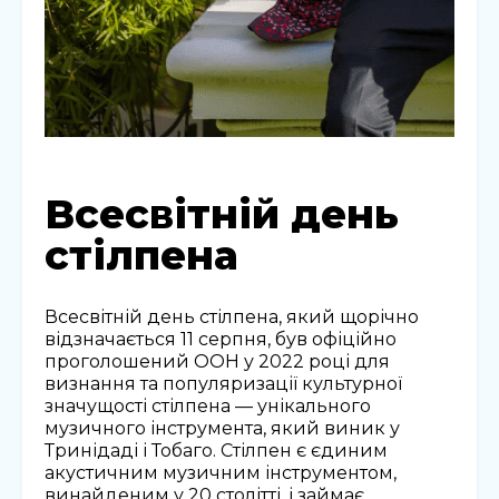
Всесвітній день
стілпена
Всесвітній день стілпена, який щорічно
відзначається 11 серпня, був офіційно
проголошений ООН у 2022 році для
визнання та популяризації культурної
значущості стілпена — унікального
музичного інструмента, який виник у
Тринідаді і Тобаго. Стілпен є єдиним
акустичним музичним інструментом,
винайденим у 20 столітті, і займає