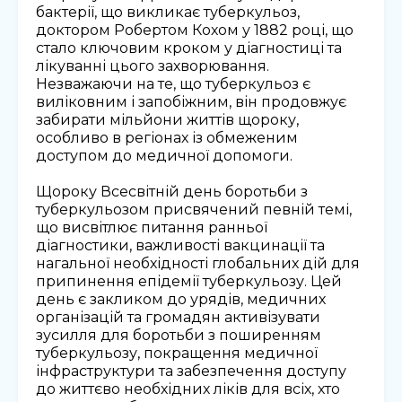
бактерії, що викликає туберкульоз,
доктором Робертом Кохом у 1882 році, що
стало ключовим кроком у діагностиці та
лікуванні цього захворювання.
Незважаючи на те, що туберкульоз є
виліковним і запобіжним, він продовжує
забирати мільйони життів щороку,
особливо в регіонах із обмеженим
доступом до медичної допомоги.
Щороку Всесвітній день боротьби з
туберкульозом присвячений певній темі,
що висвітлює питання ранньої
діагностики, важливості вакцинації та
нагальної необхідності глобальних дій для
припинення епідемії туберкульозу. Цей
день є закликом до урядів, медичних
організацій та громадян активізувати
зусилля для боротьби з поширенням
туберкульозу, покращення медичної
інфраструктури та забезпечення доступу
до життєво необхідних ліків для всіх, хто