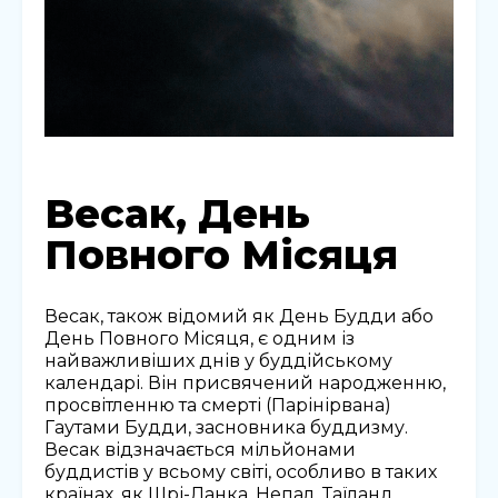
Весак, День
Повного Місяця
Весак, також відомий як День Будди або
День Повного Місяця, є одним із
найважливіших днів у буддійському
календарі. Він присвячений народженню,
просвітленню та смерті (Парінірвана)
Гаутами Будди, засновника буддизму.
Весак відзначається мільйонами
буддистів у всьому світі, особливо в таких
країнах, як Шрі-Ланка, Непал, Таїланд,