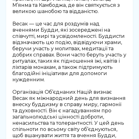
М’янма та Камбоджа, де він святкується з
великою шанобою та відданістю.
Весак — це час для роздумів над
вченнями Будди, які зосереджені на
співчутті, мирі та усвідомленості. Буддисти
відзначають цю подію, відвідуючи храми,
беручи участь у молитвах, медитації та
добрих справах. Вони часто беруть участь у
ритуалах, таких як підношення їжі, квітів і
ліхтарів монахам, а також підтримують
благодійні ініціативи для допомоги
нужденним.
Організація Об’єднаних Націй визнає
Весак як міжнародний день для визнання
внеску буддизму в справу миру, гармонії
та духовності. Він є нагадуванням про
загальнолюдські цінності доброти,
ненасильства та толерантності. У цей день
спільноти по всьому світу об’єднуються,
щоб вшанувати життя та вчення Будди,