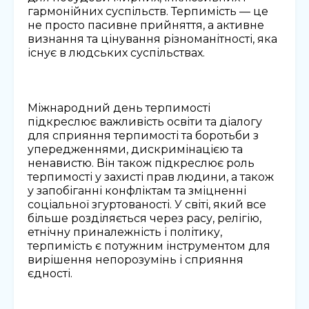
гармонійних суспільств. Терпимість — це
не просто пасивне прийняття, а активне
визнання та цінування різноманітності, яка
існує в людських суспільствах.
Міжнародний день терпимості
підкреслює важливість освіти та діалогу
для сприяння терпимості та боротьби з
упередженнями, дискримінацією та
ненавистю. Він також підкреслює роль
терпимості у захисті прав людини, а також
у запобіганні конфліктам та зміцненні
соціальної згуртованості. У світі, який все
більше розділяється через расу, релігію,
етнічну приналежність і політику,
терпимість є потужним інструментом для
вирішення непорозумінь і сприяння
єдності.