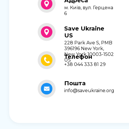
Адреса
м. Київ, вул. Герцена
6
Save Ukraine
US
228 Park Ave S, PMB
396196 New York,
New York 10003-1502
Телефон
US
+38 044 333 81 29
Пошта
info@saveukraine.org