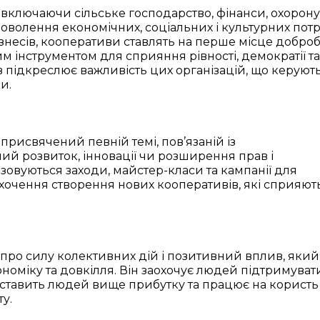
 включаючи сільське господарство, фінанси, охорону
задоволення економічних, соціальних і культурних пот
бізнесів, кооперативи ставлять на перше місце доброб
ним інструментом для сприяння рівності, демократії та
в підкреслює важливість цих організацій, що керуют
и.
исвячений певній темі, пов’язаній із
ий розвиток, інновації чи розширення прав і
ізовуються заходи, майстер-класи та кампанії для
охочення створення нових кооперативів, які сприяют
про силу колективних дій і позитивний вплив, який
оміку та довкілля. Він заохочує людей підтримувати
й ставить людей вище прибутку та працює на користь
у.