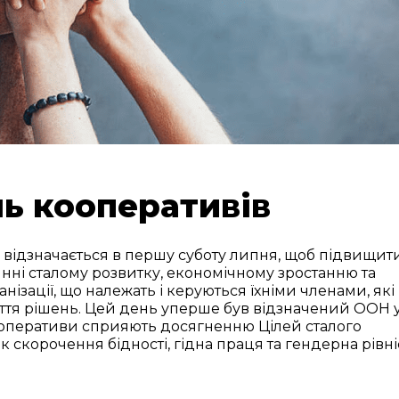
ь кооперативів
відзначається в першу суботу липня, щоб підвищит
янні сталому розвитку, економічному зростанню та
нізації, що належать і керуються їхніми членами, які
ття рішень. Цей день уперше був відзначений ООН 
 кооперативи сприяють досягненню Цілей сталого
к скорочення бідності, гідна праця та гендерна рівні