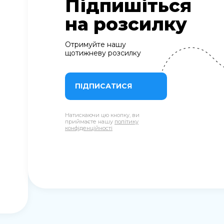
Підпишіться
на розсилку
Отримуйте нашу
щотижневу розсилку
ПІДПИСАТИСЯ
Натискаючи цю кнопку, ви
приймаєте нашу
політику
конфіденційності