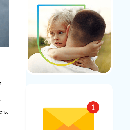
и
у
сть.