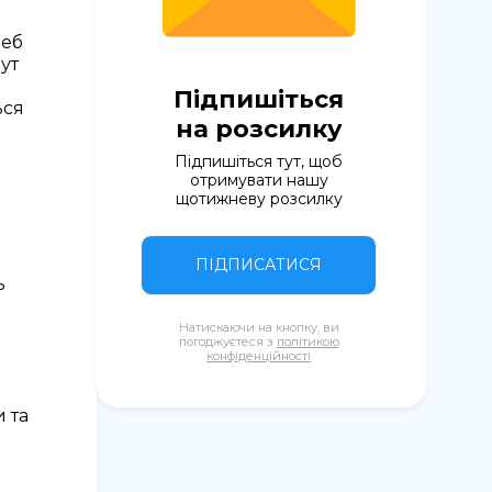
реб
ут
Підпишіться
ься
на розсилку
Підпишіться тут, щоб
отримувати нашу
щотижневу розсилку
ПІДПИСАТИСЯ
ь
Натискаючи на кнопку, ви
погоджуєтеся з
політикою
конфіденційності
 та