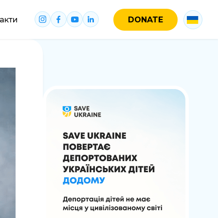
акти
DONATE