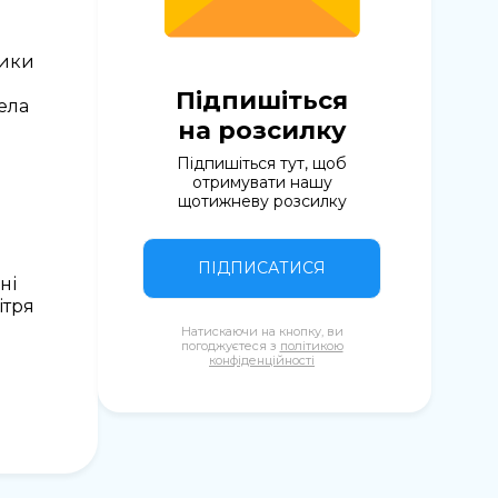
тики
Підпишіться
ела
на розсилку
Підпишіться тут, щоб
отримувати нашу
щотижневу розсилку
ПІДПИСАТИСЯ
ні
ітря
Натискаючи на кнопку, ви
погоджуєтеся з
політикою
конфіденційності