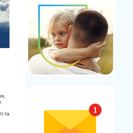
я,
о
й
і та