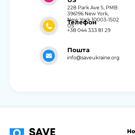
US
228 Park Ave S, PMB
396196 New York,
New York 10003-1502
Телефон
US
+38 044 333 81 29
Пошта
info@saveukraine.org
Но