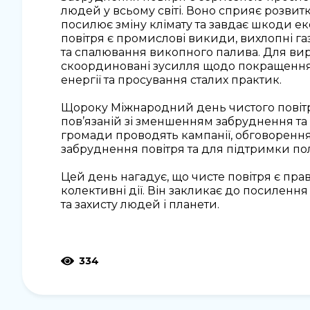
людей у всьому світі. Воно сприяє розвит
посилює зміну клімату та завдає шкоди
повітря є промислові викиди, вихлопні га
та спалювання викопного палива. Для ви
скоординовані зусилля щодо покращення с
енергії та просування сталих практик.
Щороку Міжнародний день чистого повітр
пов’язаній зі зменшенням забруднення та п
громади проводять кампанії, обговорення
забруднення повітря та для підтримки по
Цей день нагадує, що чисте повітря є пра
колективні дії. Він закликає до посилення
та захисту людей і планети.
334