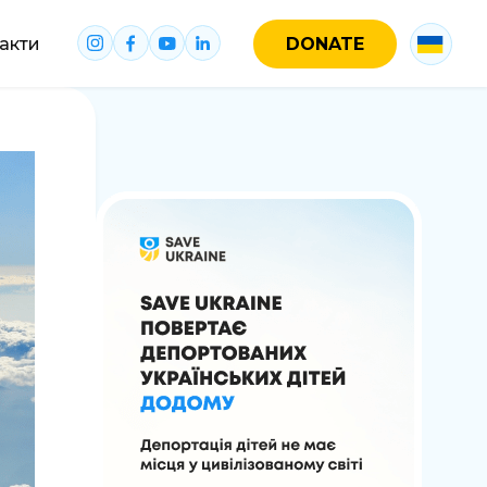
акти
DONATE