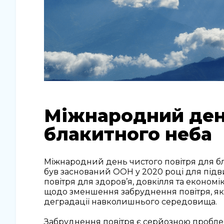
Міжнародний день
блакитного неба
Міжнародний день чистого повітря для бл
був заснований ООН у 2020 році для підв
повітря для здоров’я, довкілля та економ
щодо зменшення забруднення повітря, яке
деградації навколишнього середовища.
Забруднення повітря є серйозною проблем