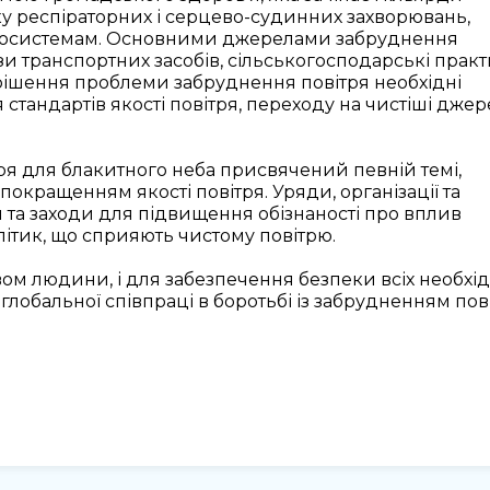
ку респіраторних і серцево-судинних захворювань,
 екосистемам. Основними джерелами забруднення
зи транспортних засобів, сільськогосподарські прак
рішення проблеми забруднення повітря необхідні
тандартів якості повітря, переходу на чистіші джер
я для блакитного неба присвячений певній темі,
окращенням якості повітря. Уряди, організації та
 та заходи для підвищення обізнаності про вплив
літик, що сприяють чистому повітрю.
вом людини, і для забезпечення безпеки всіх необхід
 глобальної співпраці в боротьбі із забрудненням пов