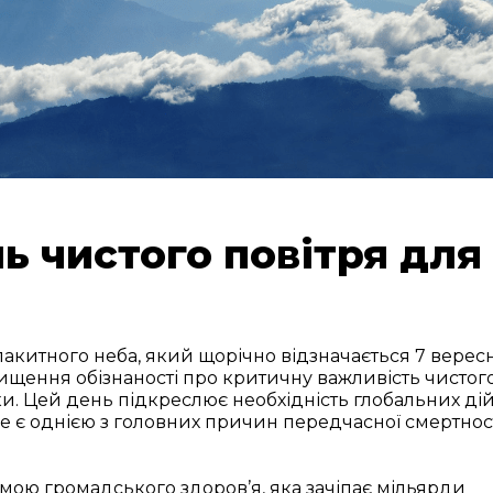
 чистого повітря для
акитного неба, який щорічно відзначається 7 вересн
ищення обізнаності про критичну важливість чистог
іки. Цей день підкреслює необхідність глобальних ді
 є однією з головних причин передчасної смертност
ою громадського здоров’я, яка зачіпає мільярди